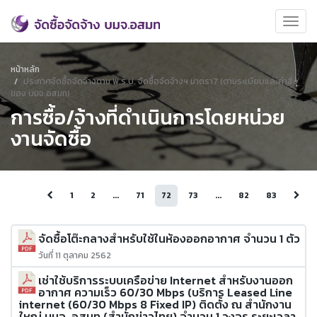
หน้าหลัก
ประกาศจัดซื้อจัดจ้างตาม พ.ร.บ. จัดซื้อจัดจ้างฯ มาตรา7 (ตามระเบียบและคำสั่ง
ของ บมจ.อสมท)
การซื้อ/จ้างที่ดำเนินการโดยหน่วย
งานจัดซื้อ
1
2
...
71
72
73
...
82
83
จัดซื้อโต๊ะกลางสำหรับใช้ในห้องออกอากาศ จำนวน 1 ตัว
วันที่ 11 ตุลาคม 2562
เช่าใช้บริการระบบเครือข่าย Internet สำหรับงานออก
อากาศ ความเร็ว 60/30 Mbps (บริการ Leased Line
internet (60/30 Mbps 8 Fixed IP) ติดตั้ง ณ สำนักงาน
ใหญ่ บมจ. อสมท (สำนักข่าวไทย) จำนวน 1 วงจร ระยะเวลา