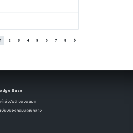
1
2
3
4
5
6
7
8
edge Base
/คำสั่ง/มติ ของอสมท
ะเบียบของกรมบัญชีกลาง