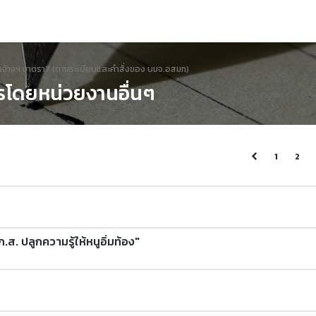
อจัดจ้างฯ มาตรา7 (ตามระเบียบและคำสั่งของ บมจ.อสมท)
การโดยหน่วยงานอื่นๆ
1
2
.ส. ปลูกความรู้ให้หนูอิ่มท้อง"